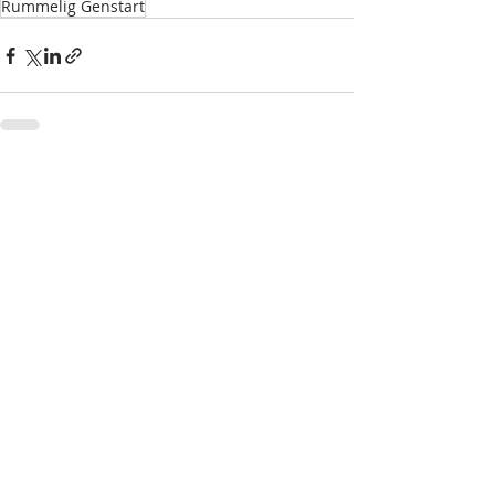
Rummelig Genstart
Seneste blogindlæg
Se alle