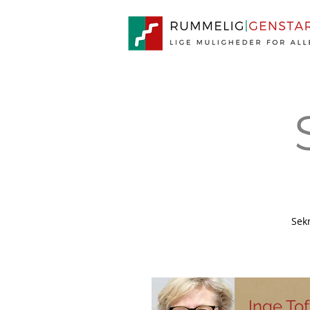
Sekr
Inge Tof