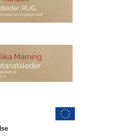
ktleder, RUG
re ansat hos Projekter imidt
lika Marning
tariatsleder
erimidt.dk
0 71