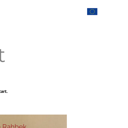
Værktøjskasse
Kontakt
t
art.
 Rahbek