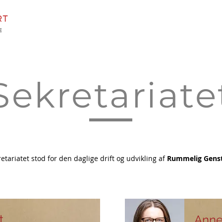
Om projektet
Nyheder
Genstartsforløb
Partnerskaber
Sekretariate
etariatet stod for den daglige drift og udvikling af
Rummelig Genst
t
Anne