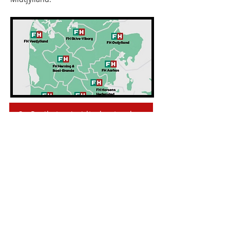
Se Projketer imidts bestyrelse
Rummelig Genstart var støttet af EU's
socialfond og decentrale
erhvervsfremmemidler