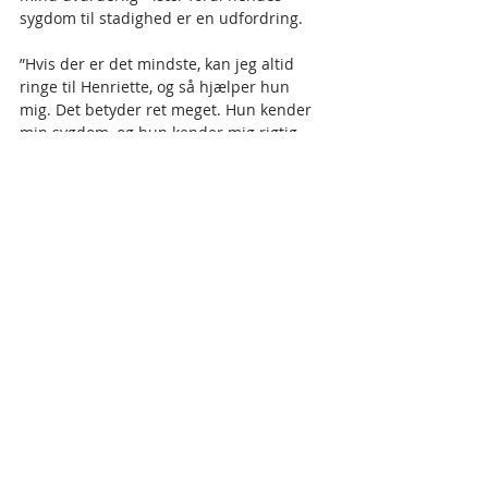
sygdom til stadighed er en udfordring.
”Hvis der er det mindste, kan jeg altid 
ringe til Henriette, og så hjælper hun 
mig. Det betyder ret meget. Hun kender 
min sygdom, og hun kender mig rigtig 
godt,” siger Camilla Andersen.     
I øjeblikket modtager Camilla 
behandlinger med strøm i hjernen i håb 
om, at hun kan få det bedre. Også her fik 
hun hjælp fra sin job- og 
uddannelsesguide, Henriette.
”Hun har hjulpet mig med min 
behandling i psykiatrien. Jeg får ECT-
behandling, hvor man får strøm i 
hjernen. Min læge i psykiatrien havde 
sagt, at det var den bedste mulighed for 
mig. Henriette mindede mig om, at det 
var op til mig, om jeg havde lyst til at 