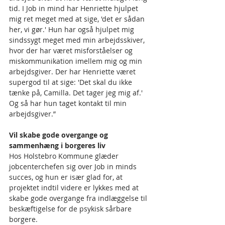
tid. I Job in mind har Henriette hjulpet 
mig ret meget med at sige, 'det er sådan 
her, vi gør.' Hun har også hjulpet mig 
sindssygt meget med min arbejdsskiver, 
hvor der har været misforståelser og 
miskommunikation imellem mig og min 
arbejdsgiver. Der har Henriette været 
supergod til at sige: 'Det skal du ikke 
tænke på, Camilla. Det tager jeg mig af.' 
Og så har hun taget kontakt til min 
arbejdsgiver.”  
Vil skabe gode overgange og 
sammenhæng i borgeres liv
Hos Holstebro Kommune glæder 
jobcenterchefen sig over Job in minds 
succes, og hun er især glad for, at 
projektet indtil videre er lykkes med at 
skabe gode overgange fra indlæggelse til 
beskæftigelse for de psykisk sårbare 
borgere.