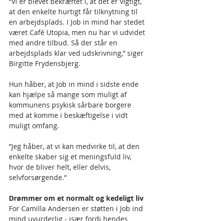
”Vi er blevet bekræftet i, at det er vigtigt, 
at den enkelte hurtigt får tilknytning til 
en arbejdsplads. I Job in mind har stedet 
været Café Utopia, men nu har vi udvidet 
med andre tilbud. Så der står en 
arbejdsplads klar ved udskrivning,” siger 
Birgitte Frydensbjerg.
Hun håber, at Job in mind i sidste ende 
kan hjælpe så mange som muligt af 
kommunens psykisk sårbare borgere 
med at komme i beskæftigelse i vidt 
muligt omfang.
”Jeg håber, at vi kan medvirke til, at den 
enkelte skaber sig et meningsfuld liv, 
hvor de bliver helt, eller delvis, 
selvforsørgende.”
Drømmer om et normalt og kedeligt liv
For Camilla Andersen er støtten i Job ind 
mind uvurderlig - især fordi hendes 