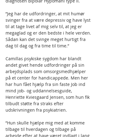
diagnosen Bipolar Hypomani type II.
”Jeg har de udfordringer, at mit humør 
svinger fra at være depressiv og have lyst 
til at tage livet af mig selv til, at jeg er 
megaglad og er den bedste i hele verden. 
Sådan kan det svinge meget hurtigt fra 
dag til dag og fra time til time.”
Camillas psykiske sygdom har blandt 
andet givet hende udfordringer på sin 
arbejdsplads som omsorgsmedhjælper 
på et center for handicappede. Men her 
har hun fået hjælp fra sin faste Job ind 
mind job- og uddannelsesguide, 
Henriette Kviesgaard Jensen, som hun fik 
tilbudt støtte fra straks efter 
udskrivningen fra psykiatrien.
”Hun skulle hjælpe mig med at komme 
tilbage til hverdagen og tilbage på 
arbejde efter at have været indlagt i lang 