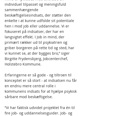
individuel tilpasset og meningsfuld 
sammenhængende 
beskæftigelsesindsats, der støtter den 
enkelte i at kunne udfolde sit potentiale 
hen i mod job eller uddannelse. Vi er 
fokuseret på indsatser, der har en 
langsigtet effekt. I Job in mind, der 
primært rækker ud til psykiatrien og 
griber borgeren på rette tid og sted, har 
vi kunnet se, at der bygges bro,” siger 
Birgitte Frydensbjerg, Jobcenterchef, 
Holstebro Kommune.
Erfaringerne er så gode - og tiltroen til 
konceptet er så stort - at indsatsen nu får 
en endnu mere central rolle i 
kommunens indsats for at hjælpe psykisk 
sårbare mod beskæftigelse.
”Vi har faktisk udvidet projektet fra én til 
fire job- og uddannelsesguider. Job- og 