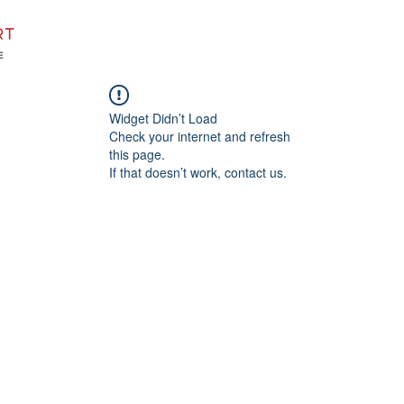
Om projektet
Nyheder
Genstartsforløb
Partnerskaber
Widget Didn’t Load
Check your internet and refresh
this page.
If that doesn’t work, contact us.